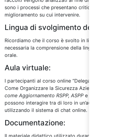
raccolti vengono analizzati al fine di individuare quali
sono i processi che presentano criticità e le aree di
miglioramento su cui intervenire.
Lingua di svolgimento del corso:
Ricordiamo che il corso è svolto in lingua italiana ed è
necessaria la comprensione della lingua sia scritta che
orale.
Aula virtuale:
I partecipanti al corso online “Delega di Funzione:
Come Organizzare la Sicurezza Aziendale
(Valido
come Aggiornamento RSPP, ASPP
e Dirigenti
)”
possono interagire tra di loro in un’aula virtuale
utilizzando il sistema di chat online.
Documentazione:
Il materiale didattico utilizzato durante il corso online