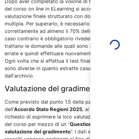
Dopo aver completato la visione di tutti i moduli
del corso on line in ELearning si accede al test di
valutazione finale strutturato con domande a risposta
multipla. Per superarlo, è necessario rispondere
Loading...
correttamente ad almeno il 70% delle domande, in
caso contrario è obbligatorio rivedere i moduli in cui si
trattano le domande alle quali sono state date risposte
errate e quindi effettuare nuovamente il test finale.
Ogni volta che si effettua il test finale le domande
sono diverse in quanto estratte casualmente
dall'archivio.
Valutazione del gradimento:
Come previsto dal punto 1.5 della parte IV
dell’
Accordo Stato Regioni 2025
, ai partecipanti sarà
richiesto di esprimere la loro valutazione sulla qualità
del corso per mezzo di un “
Questionario di
valutazione del gradimento
”. I dati e le informazioni